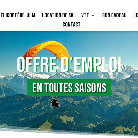
Hélicoptère-ULM
Location de ski
VTT
Bon cadeau
L
Contact
OFFRE D’EMPLOI
En toutes saisons