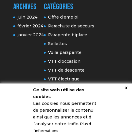
Archives
Catégories
juin 2024
Offre d'emploi
février 2024
Parachute de secours
janvier 2024
Parapente biplace
Sellettes
Voile parapente
VTT d'occasion
VTT de descente
VTT électrique
x
VTT enduro
Ce site web utilise des
cookies
VTT Junior
Les cookies nous permettent
de personnaliser le contenu
ainsi que les annonces et d
´analyser notre trafic.
Plus d
´informations